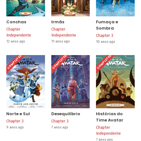
Conchas
Irmãs
Fumaça e
Sombra
Chapter
Chapter
Independente
Independente
Chapter 3
12 anos ago
11 anos ago
10 anos ago
COMPLETED
COMPLETED
COMPLETED
Norte e Sul
Desequilíbrio
Histórias do
Time Avatar
Chapter 3
Chapter 3
Chapter
9 anos ago
7 anos ago
Independente
7 anos ago