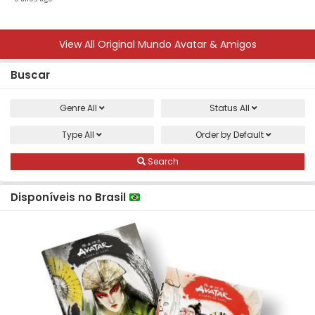
View All Original Mundo Avatar & Amigos
Buscar
Genre
All
Status
All
Type
All
Order by
Default
Search
Disponíveis no Brasil