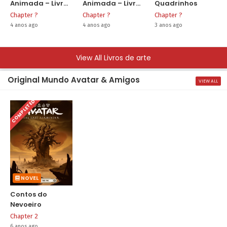
Animada – Livro
Animada – Livro
Quadrinhos
Três: Mudança
Quatro:
Chapter ?
Chapter ?
Chapter ?
Equilíbrio
4 anos ago
4 anos ago
3 anos ago
View All Livros de arte
Original Mundo Avatar & Amigos
VIEW ALL
COMPLETED
NOVEL
Contos do
Nevoeiro
Chapter 2
6 anos ago