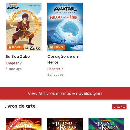
NOVEL
NOVEL
Eu Sou Zuko
Coração de um
Herói
Chapter ?
Chapter ?
3 anos ago
2 anos ago
View All Livros infantis e novelizações
Livros de arte
VIEW ALL
COMPLETED