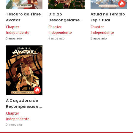
Tesouro do Time
Dia do
Azula no Templo
Avatar
Descongelamento
Espiritual
de Aang
Chapter
Chapter
Chapter
Independente
Independente
Independente
5 anos ago
4 anos ago
3 anos ago
A Caçadora de
Recompensas e o
Mestre de Chá
Chapter
Independente
2 anos ago