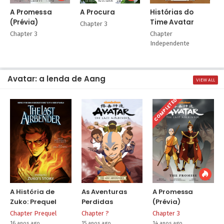
A Promessa
A Procura
Histórias do
(Prévia)
Time Avatar
T
Chapter 3
(
Chapter 3
Chapter
C
Independente
Avatar: a lenda de Aang
VIEW ALL
COMPLETED
A História de
As Aventuras
A Promessa
Zuko: Prequel
Perdidas
(Prévia)
Chapter Prequel
Chapter ?
Chapter 3
16 anos ago
15 anos ago
14 anos ago