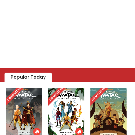
Popular Today
COMPLETED
COMPLETED
COMPLETED
C