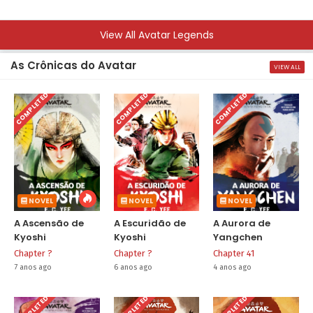
View All Avatar Legends
As Crônicas do Avatar
VIEW ALL
COMPLETED
COMPLETED
COMPLETED
NOVEL
NOVEL
NOVEL
A Ascensão de
A Escuridão de
A Aurora de
Kyoshi
Kyoshi
Yangchen
Chapter ?
Chapter ?
Chapter 41
7 anos ago
6 anos ago
4 anos ago
COMPLETED
COMPLETED
COMPLETED