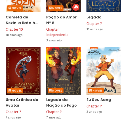
NOVEL
NOVEL
Cometa de
Poção do Amor
Legado
Sozin: a Batalha
Nº 8
Chapter ?
Final
Chapter 10
Chapter
11 anos ago
Independente
18 anos ago
3 anos ago
NOVEL
NOVEL
NOVEL
Uma Crônica do
Legado da
Eu Sou Aang
Avatar
Nação do Fogo
Chapter ?
Chapter ?
Chapter ?
3 anos ago
7 anos ago
7 anos ago