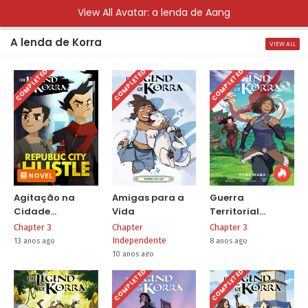
View All Avatar: a lenda de Aang
A lenda de Korra
VIEW ALL
COMPLETED
COMPLETED
COMPLETED
NOVEL
Agitação na
Amigas para a
Guerra
Cidade
Vida
Territorial
República
(Prévia)
Chapter 3
Chapter
Chapter 3
Independente
13 anos ago
8 anos ago
10 anos ago
COMPLETED
COMPLETED