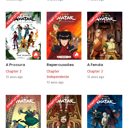
COMPLETED
COMPLETED
COMPLETED
A Procura
Repercussões
A Fenda
Chapter 3
Chapter
Chapter 3
Independente
13 anos ago
12 anos ago
13 anos ago
COMPLETED
COMPLETED
COMPLETED