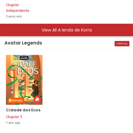
Chapter
Independente
5 anos ago
View All A lenda de Korra
Avatar Legends
VIEW ALL
NOVEL
Cidade dos Ecos
Chapter 5
1 ano ago