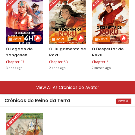
NOVEL
NOVEL
NOVEL
O Legado de
O Julgamento de
O Despertar de
Yangchen
Roku
Roku
Chapter 37
Chapter 53
Chapter ?
3 anos ago
2 anos ago
7 meses ago
View All As Crônicas do Avatar
Crônicas do Reino da Terra
VIEW ALL
COMPLETED