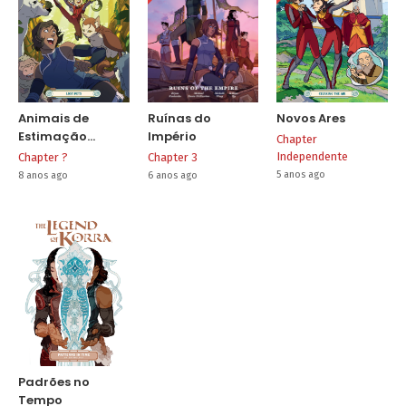
Animais de
Ruínas do
Novos Ares
Estimação
Império
Chapter
Perdidos
Independente
Chapter ?
Chapter 3
5 anos ago
8 anos ago
6 anos ago
Padrões no
Tempo