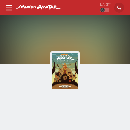
DARK?