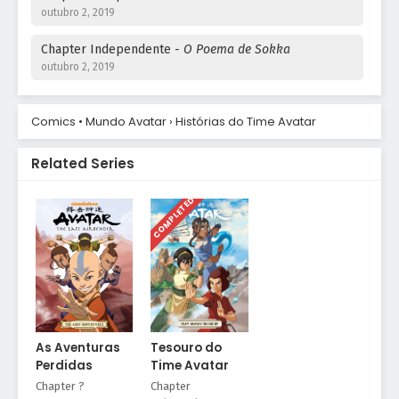
outubro 2, 2019
Chapter Independente
- O Poema de Sokka
outubro 2, 2019
Chapter Independente
- Toph e o
Comics • Mundo Avatar
›
Histórias do Time Avatar
Pedregulho
outubro 2, 2019
Related Series
Chapter Independente
- Origami
outubro 2, 2019
COMPLETED
Chapter Independente
- O Espantalho
outubro 2, 2019
As Aventuras
Tesouro do
Perdidas
Time Avatar
Chapter ?
Chapter