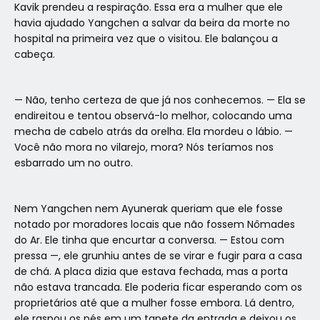
Kavik prendeu a respiração. Essa era a mulher que ele
havia ajudado Yangchen a salvar da beira da morte no
hospital na primeira vez que o visitou. Ele balançou a
cabeça.
— Não, tenho certeza de que já nos conhecemos. — Ela se
endireitou e tentou observá-lo melhor, colocando uma
mecha de cabelo atrás da orelha. Ela mordeu o lábio. —
Você não mora no vilarejo, mora? Nós teríamos nos
esbarrado um no outro.
Nem Yangchen nem Ayunerak queriam que ele fosse
notado por moradores locais que não fossem Nômades
do Ar. Ele tinha que encurtar a conversa. — Estou com
pressa —, ele grunhiu antes de se virar e fugir para a casa
de chá. A placa dizia que estava fechada, mas a porta
não estava trancada. Ele poderia ficar esperando com os
proprietários até que a mulher fosse embora. Lá dentro,
ele raspou os pés em um tapete da entrada e deixou os