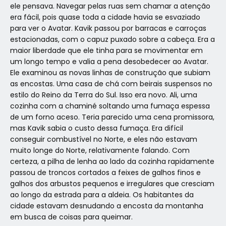
ele pensava. Navegar pelas ruas sem chamar a atenção
era fácil, pois quase toda a cidade havia se esvaziado
para ver o Avatar. Kavik passou por barracas e carroças
estacionadas, com o capuz puxado sobre a cabeça. Era a
maior liberdade que ele tinha para se movimentar em
um longo tempo e valia a pena desobedecer ao Avatar.
Ele examinou as novas linhas de construção que subiam
as encostas. Uma casa de chá com beirais suspensos no
estilo do Reino da Terra do Sul. Isso era novo. Ali, uma
cozinha com a chaminé soltando uma fumaça espessa
de um forno aceso. Teria parecido uma cena promissora,
mas Kavik sabia o custo dessa fumaça. Era difícil
conseguir combustível no Norte, e eles não estavam
muito longe do Norte, relativamente falando. Com
certeza, a pilha de lenha ao lado da cozinha rapidamente
passou de troncos cortados a feixes de galhos finos e
galhos dos arbustos pequenos e irregulares que cresciam
ao longo da estrada para a aldeia. Os habitantes da
cidade estavam desnudando a encosta da montanha
em busca de coisas para queimar.