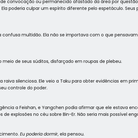
ão de convocação ou permanecido afastado da área por questã
la poderia culpar um espírito diferente pelo espetáculo. Se
onfusa multidão. Ela não se importava com o que pensavam 
 no meio de seus súditos, disfarçado em roupas de plebeu.
 raiva silenciosa. Ele veio a Taku para obter evidências em p
eu controle do poder.
eligência a Feishan, e Yangchen podia afirmar que ele estava 
s de explosões no céu sobre Bin-Er. Não seria mais possível eng
ecimento.
Eu poderia dormir
, ela pensou.