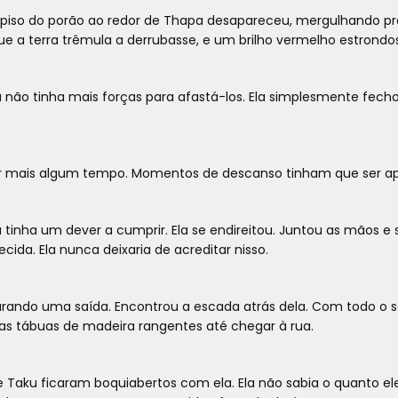
do piso do porão ao redor de Thapa desapareceu, mergulhando p
e a terra trêmula a derrubasse, e um brilho vermelho estrondoso
 não tinha mais forças para afastá-los. Ela simplesmente fechou
 por mais algum tempo. Momentos de descanso tinham que ser 
a tinha um dever a cumprir. Ela se endireitou. Juntou as mãos 
cida. Ela nunca deixaria de acreditar nisso.
urando uma saída. Encontrou a escada atrás dela. Com todo o 
las tábuas de madeira rangentes até chegar à rua.
 Taku ficaram boquiabertos com ela. Ela não sabia o quanto 