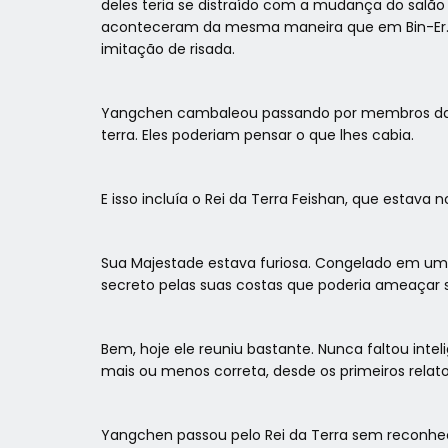
deles teria se distraído com a mudança do sal
aconteceram da mesma maneira que em Bin-Er. E
imitação de risada.
Yangchen cambaleou passando por membros da c
terra. Eles poderiam pensar o que lhes cabia.
E isso incluía o Rei da Terra Feishan, que estava
Sua Majestade estava furiosa. Congelado em uma
secreto pelas suas costas que poderia ameaçar s
Bem, hoje ele reuniu bastante. Nunca faltou int
mais ou menos correta, desde os primeiros relato
Yangchen passou pelo Rei da Terra sem reconh