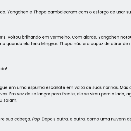
gada. Yangchen e Thapa cambalearam com o esforço de usar su
iz. Voltou brilhando em vermelho. Com alarde, Yangchen notou
o quando ela feriu Mingyur. Thapa não era capaz de atirar de 
uda!
ue em uma espuma escarlate em volta de suas narinas. Mas des
as. Em vez de se lançar para frente, ele se virou para o lado
u saíam.
bre sua cabeça.
Pop
. Depois outra, e outra, como uma nuvem 