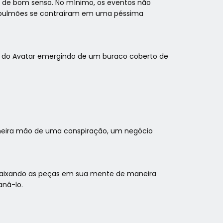
o de bom senso. No mínimo, os eventos não
us pulmões se contraíram em uma péssima
do Avatar emergindo de um buraco coberto de
rimeira mão de uma conspiração, um negócio
encaixando as peças em sua mente de maneira
aná-lo.