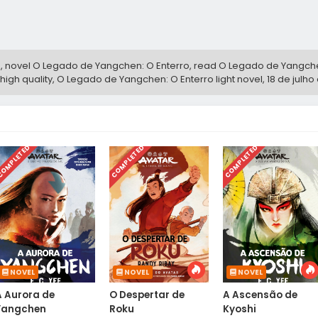
, novel O Legado de Yangchen: O Enterro, read O Legado de Yangche
igh quality, O Legado de Yangchen: O Enterro light novel,
18 de julho
OMPLETED
COMPLETED
COMPLETED
NOVEL
NOVEL
NOVEL
A Aurora de
O Despertar de
A Ascensão de
Yangchen
Roku
Kyoshi