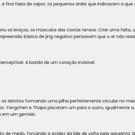
. A fina faixa de vapor, os pequenos anéis que indicavam a que d
u os braços, os músculos das costas tensos. Criar uma falta, u
ensão básica de jing negativo pensavam que o ar não resisti
rceptível. A batida de um coração invisível.
 e os detritos formando uma pilha perfeitamente circular no me
io. Yangchen e Thapa piscaram um para o outro, igualmente sur
ou em um gemido.
to de medo, forçando a acidez da bile de volta pela garganta.