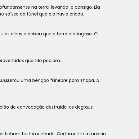
rofundamente na terra, levando-o consigo. Ela
 saísse do túnel que ela havia criado.
 os olhos e deixou que a terra a atingisse. O
aproveitados quando podiam.
e sussurrou uma bênção fúnebre para Thapa. A
salão de convocação destruído, os degraus
eles tinham testemunhado. Certamente a maioria