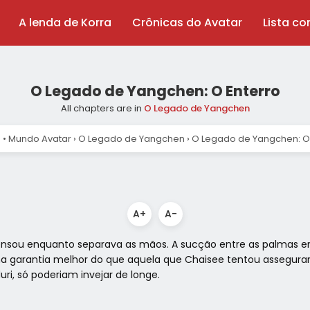
A lenda de Korra
Crônicas do Avatar
Lista c
O Legado de Yangchen: O Enterro
All chapters are in
O Legado de Yangchen
 • Mundo Avatar
›
O Legado de Yangchen
›
O Legado de Yangchen: O 
A+
A-
nsou enquanto separava as mãos. A sucção entre as palmas er
 uma garantia melhor do que aquela que Chaisee tentou assegu
i, só poderiam invejar de longe.