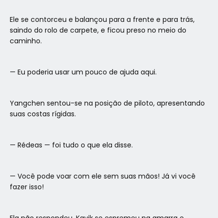
Ele se contorceu e balançou para a frente e para trás,
saindo do rolo de carpete, e ficou preso no meio do
caminho.
— Eu poderia usar um pouco de ajuda aqui.
Yangchen sentou-se na posição de piloto, apresentando
suas costas rígidas.
— Rédeas — foi tudo o que ela disse.
— Você pode voar com ele sem suas mãos! Já vi você
fazer isso!
Ela não respondeu. Kavik se espremeu na amarra e