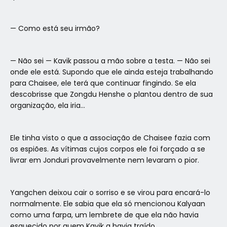
— Como está seu irmão?
— Não sei — Kavik passou a mão sobre a testa. — Não sei
onde ele está. Supondo que ele ainda esteja trabalhando
para Chaisee, ele terá que continuar fingindo. Se ela
descobrisse que Zongdu Henshe o plantou dentro de sua
organização, ela iria…
Ele tinha visto o que a associação de Chaisee fazia com
os espiões. As vítimas cujos corpos ele foi forçado a se
livrar em Jonduri provavelmente nem levaram o pior.
Yangchen deixou cair o sorriso e se virou para encará-lo
normalmente. Ele sabia que ela só mencionou Kalyaan
como uma farpa, um lembrete de que ela não havia
esquecido por quem Kavik a havia traído.