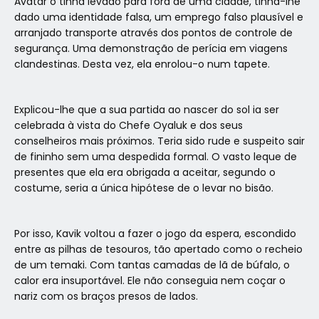
Avatar o tinha levado para fora de uma cidade, tinha-lhe
dado uma identidade falsa, um emprego falso plausível e
arranjado transporte através dos pontos de controle de
segurança. Uma demonstração de perícia em viagens
clandestinas. Desta vez, ela enrolou-o num tapete.
Explicou-lhe que a sua partida ao nascer do sol ia ser
celebrada à vista do Chefe Oyaluk e dos seus
conselheiros mais próximos. Teria sido rude e suspeito sair
de fininho sem uma despedida formal. O vasto leque de
presentes que ela era obrigada a aceitar, segundo o
costume, seria a única hipótese de o levar no bisão.
Por isso, Kavik voltou a fazer o jogo da espera, escondido
entre as pilhas de tesouros, tão apertado como o recheio
de um temaki. Com tantas camadas de lã de búfalo, o
calor era insuportável. Ele não conseguia nem coçar o
nariz com os braços presos de lados.