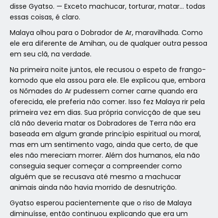
disse Gyatso. — Exceto machucar, torturar, matar… todas
essas coisas, é claro.
Malaya olhou para o Dobrador de Ar, maravilhada. Como
ele era diferente de Amihan, ou de qualquer outra pessoa
em seu clã, na verdade.
Na primeira noite juntos, ele recusou o espeto de frango-
komodo que ela assou para ele. Ele explicou que, embora
os Nômades do Ar pudessem comer carne quando era
oferecida, ele preferia não comer. Isso fez Malaya rir pela
primeira vez em dias. Sua própria convicção de que seu
clã não deveria matar os Dobradores de Terra não era
baseada em algum grande princípio espiritual ou moral,
mas em um sentimento vago, ainda que certo, de que
eles não mereciam morrer. Além dos humanos, ela não
conseguia sequer começar a compreender como
alguém que se recusava até mesmo a machucar
animais ainda não havia morrido de desnutrição.
Gyatso esperou pacientemente que o riso de Malaya
diminuísse, então continuou explicando que era um