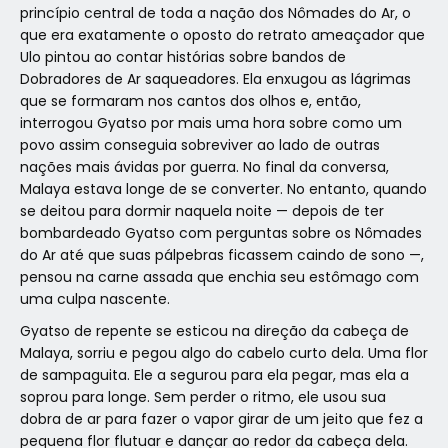
princípio central de toda a nação dos Nômades do Ar, o
que era exatamente o oposto do retrato ameaçador que
Ulo pintou ao contar histórias sobre bandos de
Dobradores de Ar saqueadores. Ela enxugou as lágrimas
que se formaram nos cantos dos olhos e, então,
interrogou Gyatso por mais uma hora sobre como um
povo assim conseguia sobreviver ao lado de outras
nações mais ávidas por guerra. No final da conversa,
Malaya estava longe de se converter. No entanto, quando
se deitou para dormir naquela noite — depois de ter
bombardeado Gyatso com perguntas sobre os Nômades
do Ar até que suas pálpebras ficassem caindo de sono —,
pensou na carne assada que enchia seu estômago com
uma culpa nascente.
Gyatso de repente se esticou na direção da cabeça de
Malaya, sorriu e pegou algo do cabelo curto dela. Uma flor
de sampaguita. Ele a segurou para ela pegar, mas ela a
soprou para longe. Sem perder o ritmo, ele usou sua
dobra de ar para fazer o vapor girar de um jeito que fez a
pequena flor flutuar e dançar ao redor da cabeça dela.