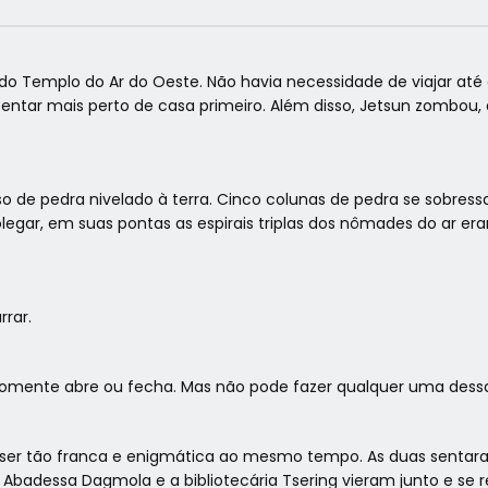
o Templo do Ar do Oeste. Não havia necessidade de viajar até 
tentar mais perto de casa primeiro. Além disso, Jetsun zombou,
 de pedra nivelado à terra. Cinco colunas de pedra se sobress
gar, em suas pontas as espirais triplas dos nômades do ar era
rar.
somente abre ou fecha. Mas não pode fazer qualquer uma dessa
er tão franca e enigmática ao mesmo tempo. As duas senta
A Abadessa Dagmola e a bibliotecária Tsering vieram junto e se 