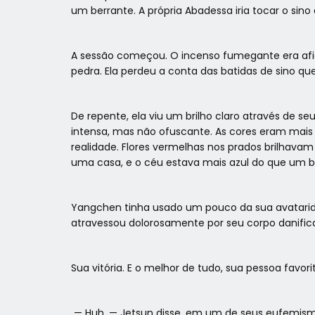
um berrante. A própria Abadessa iria tocar o si
A sessão começou. O incenso fumegante era afiad
pedra. Ela perdeu a conta das batidas de sino 
De repente, ela viu um brilho claro através de s
intensa, mas não ofuscante. As cores eram mais 
realidade. Flores vermelhas nos prados brilhav
uma casa, e o céu estava mais azul do que um b
Yangchen tinha usado um pouco da sua avatarid
atravessou dolorosamente por seu corpo danifican
Sua vitória. E o melhor de tudo, sua pessoa fav
— Huh, — Jetsun disse, em um de seus eufemismos