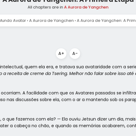
All chapters are in
A Aurora de Yangchen
Mundo Avatar
›
A Aurora de Yangchen
›
A Aurora de Yangchen: A Prim
A+
A-
 intelectual, quem ela era, e tratava sua avataridade com a se
a receita de creme da Tsering. Melhor não falar sobre isso até
da ocorriam. A facilidade com que os Avatares passados se infi
so nas discussões sobre ela, com o ar a mantendo sob os parapei
 o que fazemos com ela? — Ela ouviu Jetsun dizer um dia, mai
bater a cabeça no chão, e quando as memórias acabarem, contin