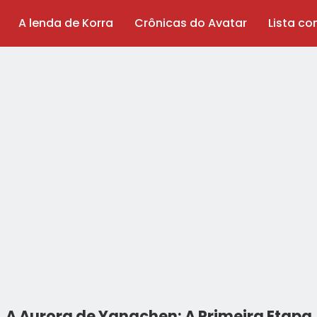
A lenda de Korra
Crônicas do Avatar
Lista c
A Aurora de Yangchen: A Primeira Etapa