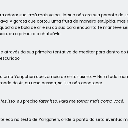
 adorar sua irmã mais velha. Jetsun não era sua parente de s
tava. A garota que cortou uma fruta de maneira estúpida, mas 
quadra de bola de ar e riu da sua cara enquanto te manteve se
ia, ou a primeira a chateá-la.
sse através da sua primeira tentativa de meditar para dentro do
escuridão.
e a uma Yangchen que zumbia de entusiasmo. — Nem todo mundo
ade do Ar, ou uma pessoa, se isso não acontecer.
fez isso, eu
preciso
fazer isso. Para me tornar mais como você.
peteleco na testa de Yangchen, onde a ponta da seta eventualme