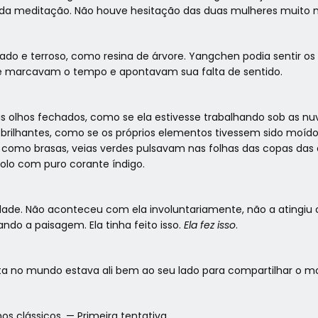
no da meditação. Não houve hesitação das duas mulheres muito 
o e terroso, como resina de árvore. Yangchen podia sentir os
que marcavam o tempo e apontavam sua falta de sentido.
eus olhos fechados, como se ela estivesse trabalhando sob as nu
brilhantes, como se os próprios elementos tivessem sido moído
am como brasas, veias verdes pulsavam nas folhas das copas da
olo com puro corante índigo.
ade. Não aconteceu com ela involuntariamente, não a atingiu
do a paisagem. Ela tinha feito isso.
Ela fez isso
.
orita no mundo estava ali bem ao seu lado para compartilhar o 
 clássicos. — Primeira tentativa.