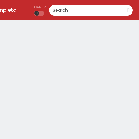
DARK?
ompleta