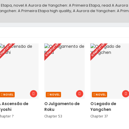
 Etapa, novel A Aurora de Yangchen: A Primeira Etapa, read A Aurora
ngchen: A Primeira Etapa high quality, A Aurora de Yangchen: A Prime
OMPLETED
COMPLETED
COMPLETED
NOVEL
NOVEL
NOVEL
A Ascensão de
O Julgamento de
O Legado de
Kyoshi
Roku
Yangchen
hapter ?
Chapter 53
Chapter 37