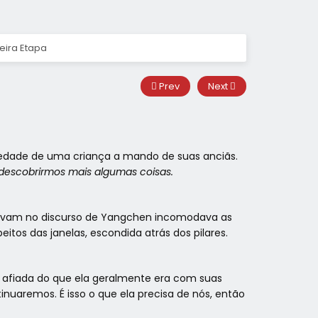
eira Etapa
Prev
Next
riedade de uma criança a mando de suas anciãs.
 descobrirmos mais algumas coisas.
ltravam no discurso de Yangchen incomodava as
tos das janelas, escondida atrás dos pilares.
s afiada do que ela geralmente era com suas
uaremos. É isso o que ela precisa de nós, então