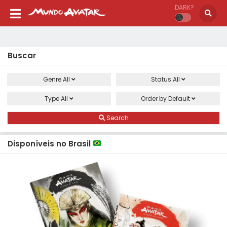
DARK?
Buscar
Genre
All
Status
All
Type
All
Order by
Default
Search
Disponíveis no Brasil