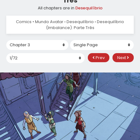
Três
All chapters are in
Desequilíbrio
Comics • Mundo Avatar
›
Desequilíbrio
›
Desequilíbrio
(Imbalance): Parte Três
Prev
Next