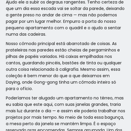
Ajudo ele a subir os degraus rangentes. Tenho certeza de
que um dia essa escada vai se soltar da parede, deixando
a gente preso no andar de cima — mas não podemos
pagar por um lugar melhor. Empurro a porta do nosso
pequeno apartamento com o quadril e o ajudo a sentar
numa das cadeiras.
Nosso cômodo principal está abarrotado de coisas. As
prateleiras nas paredes estão cheias de pergaminhos e
pilhas de papéis variados. Há caixas empilhadas nos
cantos, guardando pincéis, bastões de tinta ou qualquer
outra coisa relacionada à caligrafia. Mesmo assim, essa
coleção é bem menor do que a que deixamos em
Daying, onde Gong-gong tinha um cômodo inteiro só
para o ofício.
Poderíamos ter alugado um apartamento no térreo, mas
eu sabia que este aqui, com suas janelas grandes, traria
mais luz durante o dia — e assim ele poderia trabalhar nos
projetos por mais tempo. No meio de toda essa bagunça,
a mesa perto da janela se mantém limpa. É o espaço
reservado pras encomendas. Sempre arrumada. Um dos