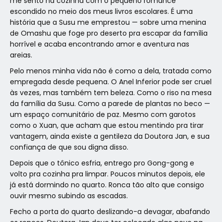
me sento na cozinha com o pequeno romance
escondido no meio dos meus livros escolares. É uma
história que a Susu me emprestou — sobre uma menina
de Omashu que foge pro deserto pra escapar da família
horrível e acaba encontrando amor e aventura nas
areias.
Pelo menos minha vida não é como a dela, tratada como
empregada desde pequena. O Anel Inferior pode ser cruel
às vezes, mas também tem beleza. Como o riso na mesa
da família da Susu. Como a parede de plantas no beco —
um espaço comunitário de paz. Mesmo com garotos
como o Xuan, que acham que estou mentindo pra tirar
vantagem, ainda existe a gentileza da Doutora Jan, e sua
confiança de que sou digna disso.
Depois que o tônico esfria, entrego pro Gong-gong e
volto pra cozinha pra limpar. Poucos minutos depois, ele
já está dormindo no quarto. Ronca tão alto que consigo
ouvir mesmo subindo as escadas.
Fecho a porta do quarto deslizando-a devagar, abafando