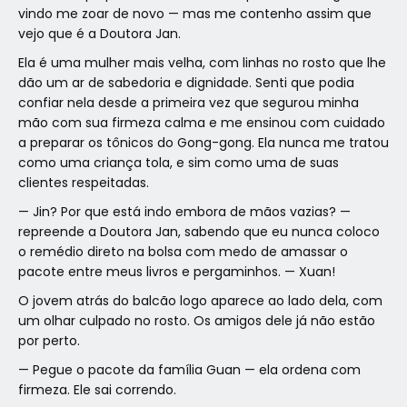
vindo me zoar de novo — mas me contenho assim que
vejo que é a
Doutora Jan
.
Ela é uma mulher mais velha, com linhas no rosto que lhe
dão um ar de sabedoria e dignidade. Senti que podia
confiar nela desde a primeira vez que segurou minha
mão com sua firmeza calma e me ensinou com cuidado
a preparar os tônicos do Gong-gong. Ela nunca me tratou
como uma criança tola, e sim como uma de suas
clientes respeitadas.
— Jin? Por que está indo embora de mãos vazias? —
repreende a Doutora Jan, sabendo que eu nunca coloco
o remédio direto na bolsa com medo de amassar o
pacote entre meus livros e pergaminhos. — Xuan!
O jovem atrás do balcão logo aparece ao lado dela, com
um olhar culpado no rosto. Os amigos dele já não estão
por perto.
— Pegue o pacote da família Guan — ela ordena com
firmeza. Ele sai correndo.