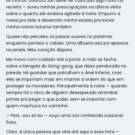
os roncos. Doutora Jan deve ter colocado algo novo na
receita — ouviu minhas preocupações na última visita
sobre o quanto ele andava agitado à noite. Empurro a
mesa pro lado e desenrolo minha esteira pra iniciar
minha rotina noturna também.
Quase não percebo os passos suaves no patamar
enquanto penteio o cabelo. Uma silhueta escura aparece
na janela. Meu coração dispara.
Me movo com cuidado até a porta. A mão se fecha
sobre a bengala do Gong-gong, que deixo pendurada na
parede. Há guardas que patrulham o Anel Inferior, mas
eles se importam mais em manter a ordem do que em
proteger os moradores. Principalmente à noite — quando
sempre há o risco de alguém desesperado arrombar
portas pra pegar o que puder, sem se importar com
quem machuca no caminho.
—
Psst… sou só eu
— ouço uma voz conhecida sussurrar.
Susu.
Claro. A única pessoa que viria até aqui a essa hora —