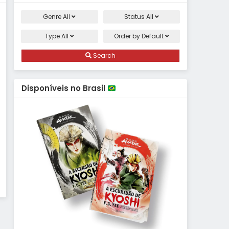
Genre
All
Status
All
c
Type
All
Order by
Default
Search
Disponíveis no Brasil