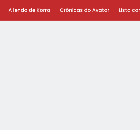
A lenda de Korra
Crônicas do Avatar
Lista c