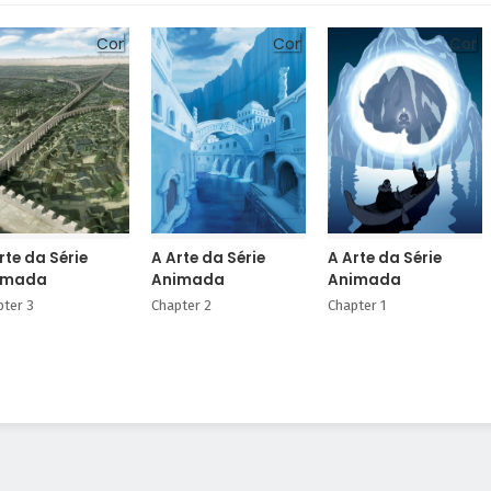
Comic
Comic
Comi
rte da Série
A Arte da Série
A Arte da Série
imada
Animada
Animada
pter 3
Chapter 2
Chapter 1