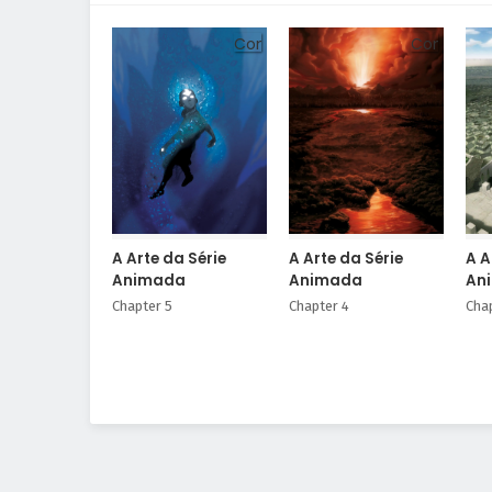
Comic
Comic
A Arte da Série
A Arte da Série
A A
Animada
Animada
An
Chapter 5
Chapter 4
Cha