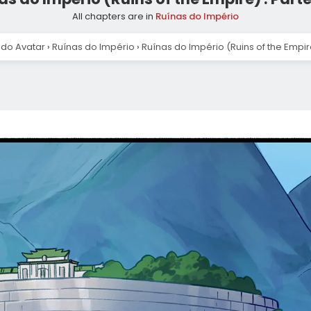
All chapters are in
Ruínas do Império
do Avatar
›
Ruínas do Império
›
Ruínas do Império (Ruins of the Empire