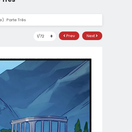
) : Parte Três
Prev
Next