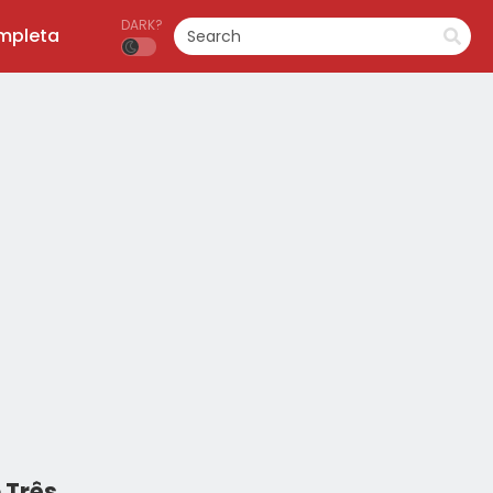
DARK?
ompleta
 Três