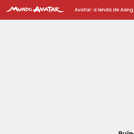
Avatar: a lenda de Aang
Ruín