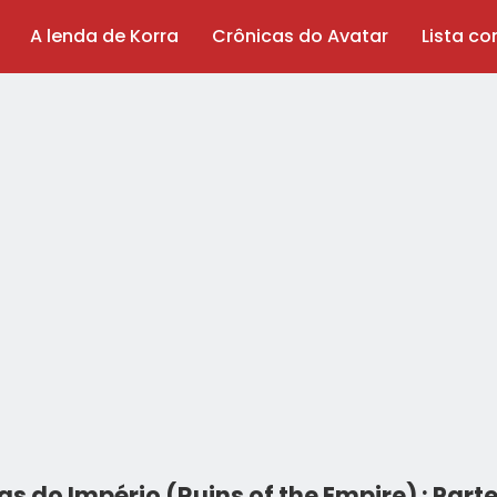
A lenda de Korra
Crônicas do Avatar
Lista c
as do Império (Ruins of the Empire) : Parte