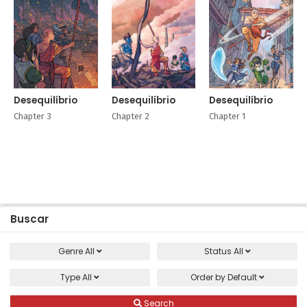
Desequilíbrio
Desequilíbrio
Desequilíbrio
Chapter 3
Chapter 2
Chapter 1
Buscar
Genre
All
Status
All
Type
All
Order by
Default
Search