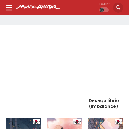
DARK?
Desequilíbrio
(Imbalance)
Manga
Manga
Manga